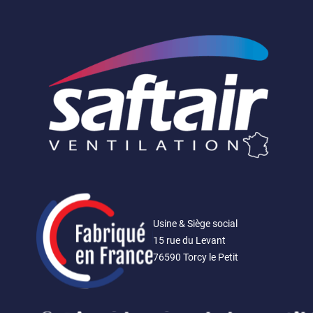
Saftair
Ventilation
Usine & Siège social
15 rue du Levant
76590 Torcy le Petit