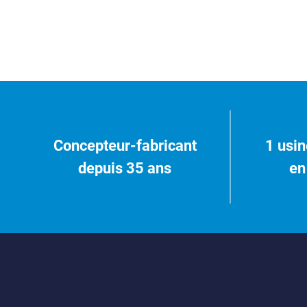
Concepteur-fabricant
1 usin
depuis 35 ans
en