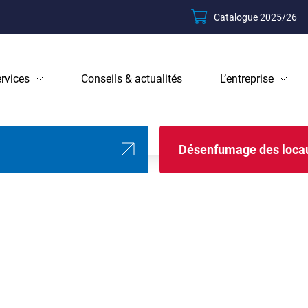
Catalogue 2025/26
(ouvre
un
nouvel
onglet)
rvices
Conseils & actualités
L’entreprise
Désenfumage des loca