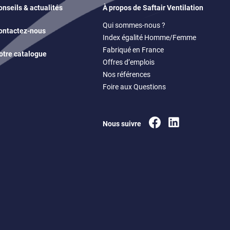
partager
onseils & actualités
À propos de Saftair Ventilation
sur
partager
facebook
Qui sommes-nous ?
sur
(ouvre
ontactez-nous
partager
twitter
Index égalité Homme/Femme
un
sur
(ouvre
nouvel
Fabriqué en France
partager
linkedin
un
otre catalogue
onglet)
via
(ouvre
nouvel
Offres d’emplois
email
un
onglet)
Nos références
(ouvre
nouvel
un
onglet)
Foire aux Questions
logiciel)
Facebook
Linkedin
Nous suivre
(ouvre
(ouvre
un
un
nouvel
nouvel
onglet)
onglet)