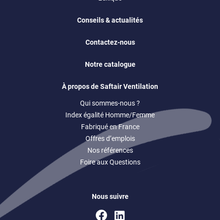
Conseils & actualités
Contactez-nous
Notre catalogue
À propos de Saftair Ventilation
Qui sommes-nous ?
Index égalité Homme/Femme
Fabriqué en France
Offres d’emplois
Nos références
Foire aux Questions
Nous suivre
Facebook
Linkedin