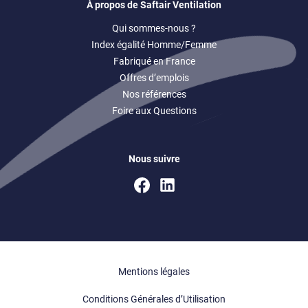
À propos de Saftair Ventilation
Qui sommes-nous ?
Index égalité Homme/Femme
Fabriqué en France
Offres d’emplois
Nos références
Foire aux Questions
Nous suivre
Facebook
Linkedin
(ouvre
(ouvre
un
un
nouvel
nouvel
onglet)
onglet)
Mentions légales
Conditions Générales d’Utilisation