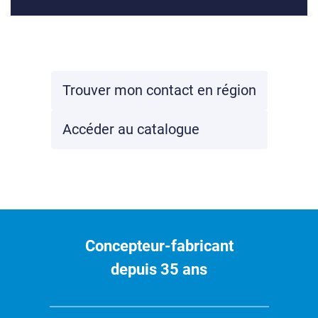
Trouver mon contact en région
Accéder au catalogue
(
o
u
v
r
e
u
Concepteur-fabricant
n
n
depuis 35 ans
o
u
v