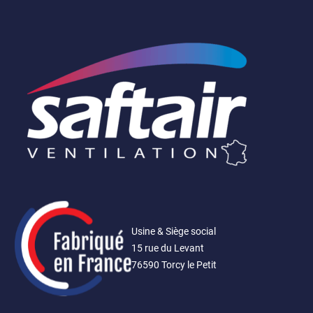
Saftair
Ventilation
Usine & Siège social
15 rue du Levant
76590 Torcy le Petit