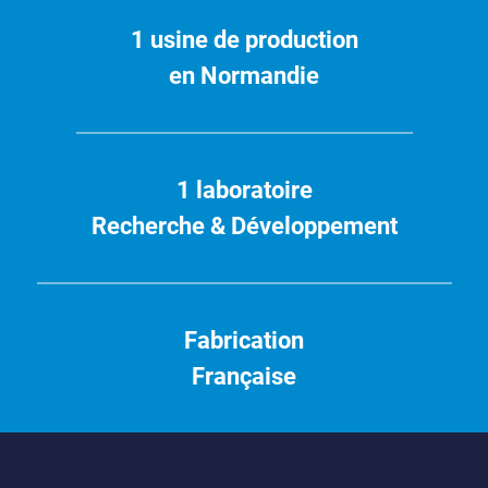
e
1 usine de production
l
o
en Normandie
n
g
l
e
1 laboratoire
t
)
Recherche & Développement
Fabrication
Française