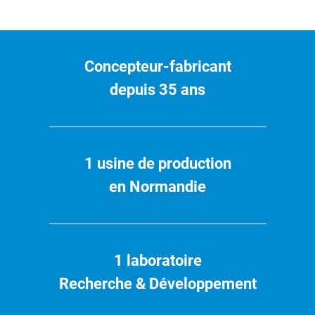
v
r
e
u
Concepteur-fabricant
n
n
depuis 35 ans
o
u
v
e
1 usine de production
l
o
en Normandie
n
g
l
e
1 laboratoire
t
)
Recherche & Développement