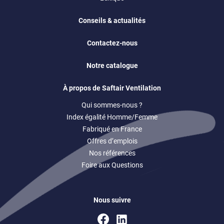
Conseils & actualités
Contactez-nous
Notre catalogue
À propos de Saftair Ventilation
Qui sommes-nous ?
Index égalité Homme/Femme
Fabriqué en France
Offres d’emplois
Nos références
Foire aux Questions
Nous suivre
Facebook
Linkedin