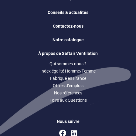
Conseils & actualités
Contactez-nous
Notre catalogue
À propos de Saftair Ventilation
Qui sommes-nous ?
Index égalité Homme/Femme
Fabriqué en France
Offres d’emplois
Nos références
Foire aux Questions
Nous suivre
Facebook
Linkedin