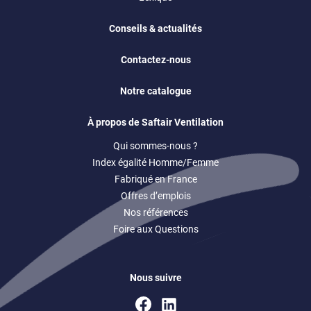
Conseils & actualités
Contactez-nous
Notre catalogue
À propos de Saftair Ventilation
Qui sommes-nous ?
Index égalité Homme/Femme
Fabriqué en France
Offres d’emplois
Nos références
Foire aux Questions
Nous suivre
Facebook
Linkedin